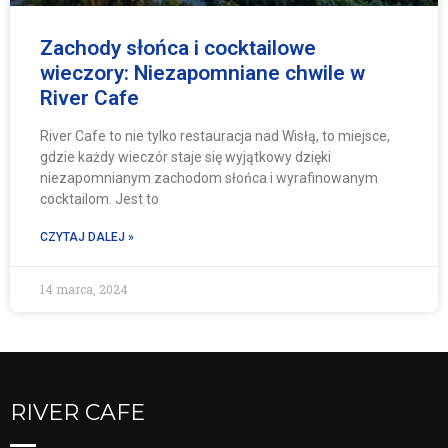
Zachody słońca i cocktailowe
wieczory: Niezapomniane chwile w
River Cafe
River Cafe to nie tylko restauracja nad Wisłą, to miejsce,
gdzie każdy wieczór staje się wyjątkowy dzięki
niezapomnianym zachodom słońca i wyrafinowanym
cocktailom. Jest to
CZYTAJ DALEJ »
14 marca, 2024
RIVER CAFE