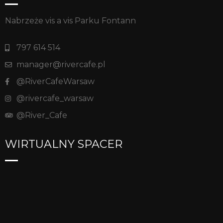
Nabrzeże vis a vis Parku Fontann
797 614 514
manager@rivercafe.pl
@RiverCafeWarsaw
@rivercafe_warsaw
@River_Cafe
WIRTUALNY SPACER