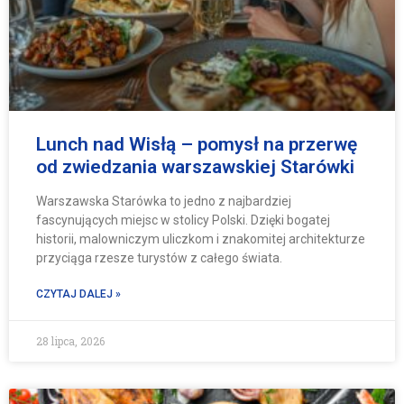
Lunch nad Wisłą – pomysł na przerwę
od zwiedzania warszawskiej Starówki
Warszawska Starówka to jedno z najbardziej
fascynujących miejsc w stolicy Polski. Dzięki bogatej
historii, malowniczym uliczkom i znakomitej architekturze
przyciąga rzesze turystów z całego świata.
CZYTAJ DALEJ »
28 lipca, 2026