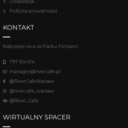
Lokalizacja
Polityka prywatności
KONTAKT
Nabrzeże vis a vis Parku Fontann
797 614 514
manager@rivercafe.pl
@RiverCafeWarsaw
@rivercafe_warsaw
@River_Cafe
WIRTUALNY SPACER