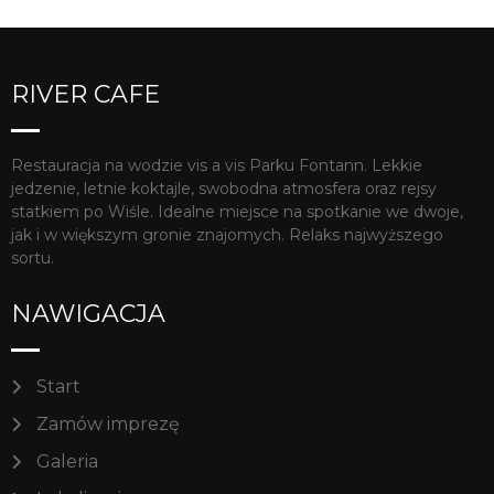
RIVER CAFE
Restauracja na wodzie vis a vis Parku Fontann. Lekkie
jedzenie, letnie koktajle, swobodna atmosfera oraz rejsy
statkiem po Wiśle. Idealne miejsce na spotkanie we dwoje,
jak i w większym gronie znajomych. Relaks najwyższego
sortu.
NAWIGACJA
Start
Zamów imprezę
Galeria