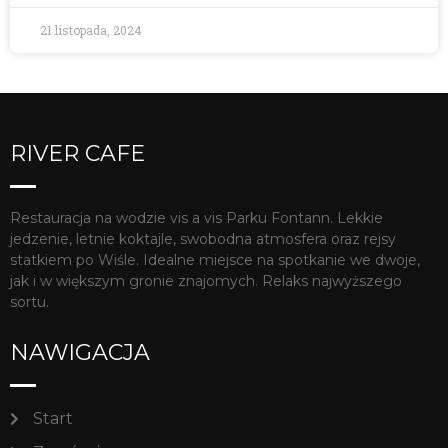
21 listopada, 2024
RIVER CAFE
Restauracja na wodzie vis a vis Parku Fontann. Lekkie
jedzenie, letnie koktajle, swobodna atmosfera oraz rejsy
statkiem po Wiśle. Idealne miejsce na spotkanie we dwoje,
jak i w większym gronie znajomych. Relaks najwyższego
sortu.
NAWIGACJA
Start