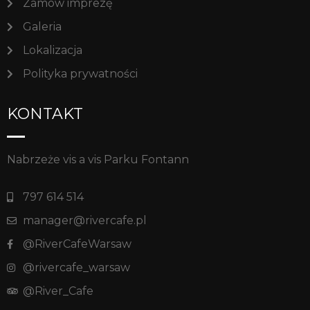
Zamów imprezę
Galeria
Lokalizacja
Polityka prywatności
KONTAKT
Nabrzeże vis a vis Parku Fontann
797 614 514
manager@rivercafe.pl
@RiverCafeWarsaw
@rivercafe_warsaw
@River_Cafe