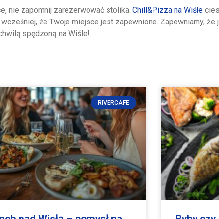
e, nie zapomnij zarezerwować stolika.
Chill&Pizza na Wiśle
cies
wcześniej, że Twoje miejsce jest zapewnione. Zapewniamy, że j
 chwilą spędzoną na Wiśle!
RIVERCAFE
nch nad Wisłą – pomysł na
Ryby czy