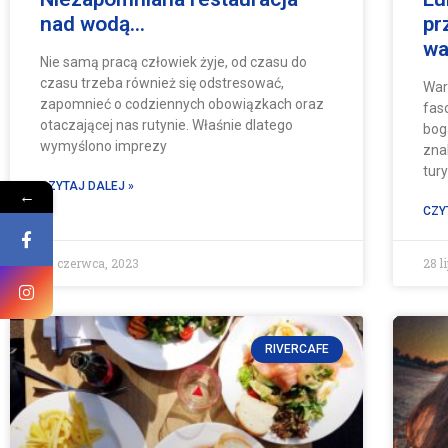
nad wodą…
pr
wa
Nie samą pracą człowiek żyje, od czasu do
czasu trzeba również się odstresować,
War
zapomnieć o codziennych obowiązkach oraz
fasc
otaczającej nas rutynie. Właśnie dlatego
bog
wymyślono imprezy
zna
tur
CZYTAJ DALEJ »
←
CZY
30 czerwca, 2023
28 l
RIVERCAFE