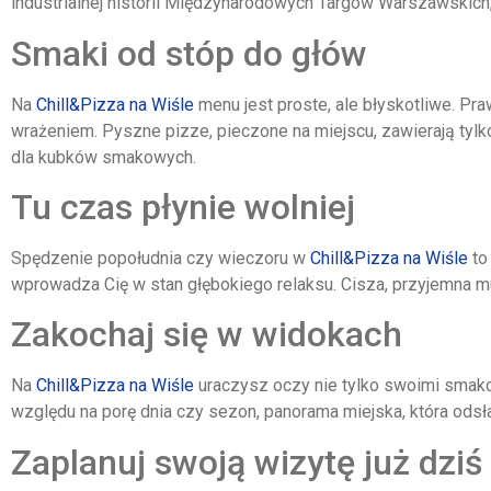
industrialnej historii Międzynarodowych Targów Warszawskich, 
Smaki od stóp do głów
Na
Chill&Pizza na Wiśle
menu jest proste, ale błyskotliwe. P
wrażeniem. Pyszne pizze, pieczone na miejscu, zawierają tyl
dla kubków smakowych.
Tu czas płynie wolniej
Spędzenie popołudnia czy wieczoru w
Chill&Pizza na Wiśle
to
wprowadza Cię w stan głębokiego relaksu. Cisza, przyjemna mu
Zakochaj się w widokach
Na
Chill&Pizza na Wiśle
uraczysz oczy nie tylko swoimi smakow
względu na porę dnia czy sezon, panorama miejska, która odsła
Zaplanuj swoją wizytę już dziś