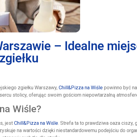
Warszawie – Idealne miejs
zgiełku
iejskiego zgiełku Warszawy,
Chill&Pizza na Wiśle
powinno być na 
ercu stolicy, oferując swoim gościom niepowtarzalną atmosferę
 na Wiśle?
, jest
Chill&Pizza na Wiśle
. Strefa ta to prawdziwa oaza ciszy
 zyskuje na wartości dzięki niestandardowemu podejściu do organ