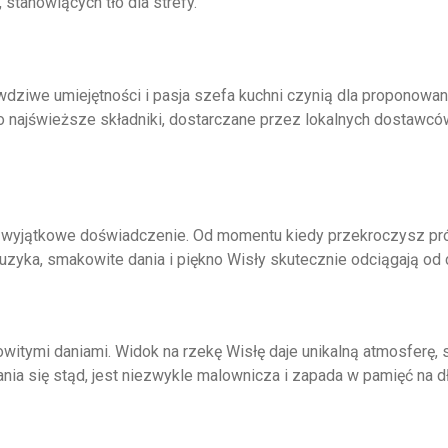
stanowiących tło dla strefy.
rawdziwe umiejętności i pasja szefa kuchni czynią dla propono
ko najświeższe składniki, dostarczane przez lokalnych dostawcó
 wyjątkowe doświadczenie. Od momentu kiedy przekroczysz pró
zyka, smakowite dania i piękno Wisły skutecznie odciągają od 
itymi daniami. Widok na rzekę Wisłę daje unikalną atmosferę, s
nia się stąd, jest niezwykle malownicza i zapada w pamięć na d