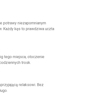
wane potrawy niezapomnianym
w. Każdy kęs to prawdziwa uczta
g tego miejsca, otoczenie
codziennych trosk.
przyjającą relaksowi. Bez
ługo.