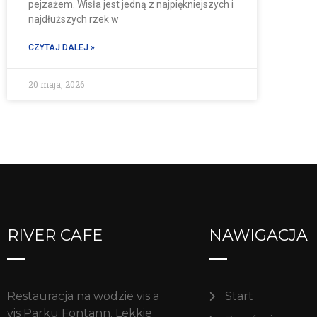
pejzażem. Wisła jest jedną z najpiękniejszych i
najdłuższych rzek w
CZYTAJ DALEJ »
20 maja, 2026
RIVER CAFE
NAWIGACJA
Restauracja na wodzie vis a
Start
vis Parku Fontann. Lekkie