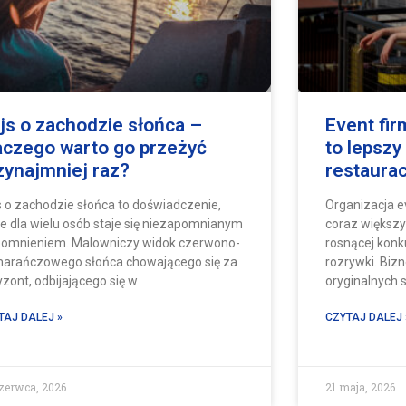
js o zachodzie słońca –
Event fi
aczego warto go przeżyć
to lepszy
zynajmniej raz?
restaurac
s o zachodzie słońca to doświadczenie,
Organizacja e
re dla wielu osób staje się niezapomnianym
coraz większ
omnieniem. Malowniczy widok czerwono-
rosnącej konku
arańczowego słońca chowającego się za
rozrywki. Biz
yzont, odbijającego się w
oryginalnych
TAJ DALEJ »
CZYTAJ DALEJ 
zerwca, 2026
21 maja, 2026