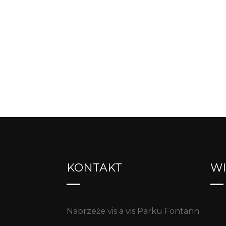
KONTAKT
WI
Nabrzeże vis a vis Parku Fontann