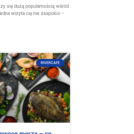
zy się dużą popularnością wśród
edna wizyta cię nie zaspokoi –
RIVERCAFE
 owoce morza – co