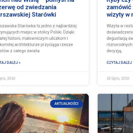
zerwę od zwiedzania
zamówić 
rszawskiej Starówki
wizyty w 
szawska Starówka to jedno z najbardziej
Wizyta w rest
ynujących miejsc w stolicy Polski. Dzięki
doświadczenie
atej historii, malowniczym uliczkom i
degustacją ś
komitej architekturze przyciąga rzesze
różnorodnych 
ystów z całego świata.
decyzją,
TAJ DALEJ »
CZYTAJ DALEJ 
ipca, 2026
28 lipca, 2026
AKTUALNOŚCI