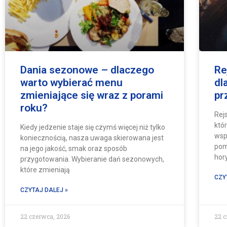
Dania sezonowe – dlaczego
Re
warto wybierać menu
dl
zmieniające się wraz z porami
pr
roku?
Rej
któ
Kiedy jedzenie staje się czymś więcej niż tylko
wsp
koniecznością, nasza uwaga skierowana jest
pom
na jego jakość, smak oraz sposób
hor
przygotowania. Wybieranie dań sezonowych,
które zmieniają
CZY
CZYTAJ DALEJ »
22 czerwca, 2026
22 c